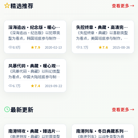
精选推荐
查看更多 →
电视剧
动漫
深海追凶·纪念版·暖心观
失控终章·典藏·高清完整
2:08:47
2:40:10
影季口碑发酵持续升温
收录适合周末一口气刷完
《深海追凶·纪念版》以犯罪类
《失控终章·典藏》以喜剧类型
型为看点，韩国班底参与制作，
为看点，美国班底参与制作，叙
叙事完整、节奏舒适，适合休闲
事完整、节奏舒适，适合休闲时
8.9万
7.9
2020-02-13
3.7万
7.6
2015-08-26
时段观看。
段观看。
综艺
风暴代码·典藏·暖心观影
1:51:11
季口碑发酵持续升温
《风暴代码·典藏》以科幻类型
为看点，中国大陆班底参与制
作，叙事完整、节奏舒适，适合
6.7万
7.4
2019-09-22
休闲时段观看。
最新更新
查看更多 →
综艺
电影
南港特攻·典藏·臻选片单
南港列车·冬日典藏系列温
2:38:08
2:15:12
推荐画质清晰观看流畅
情叙事引人入胜
《南港特攻·典藏》以犯罪类型
《南港列车》以战争类型为看