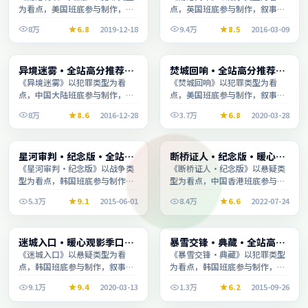
为看点，美国班底参与制作，叙
点，英国班底参与制作，叙事完
事完整、节奏舒适，适合休闲时
整、节奏舒适，适合休闲时段观
8万
6.8
2019-12-18
9.4万
8.5
2016-03-09
段观看。
看。
动漫
综艺
异境迷雾·全站高分推荐节
焚城回响·全站高分推荐节
1:52:31
2:30:49
奏紧凑值得追看
奏紧凑值得追看
《异境迷雾》以犯罪类型为看
《焚城回响》以犯罪类型为看
点，中国大陆班底参与制作，叙
点，美国班底参与制作，叙事完
事完整、节奏舒适，适合休闲时
整、节奏舒适，适合休闲时段观
8万
8.6
2016-12-28
3.7万
6.8
2020-03-28
段观看。
看。
动漫
综艺
星河审判·纪念版·全站高
断桥证人·纪念版·暖心观
2:04:13
2:22:23
分推荐节奏紧凑值得追看
影季口碑发酵持续升温
《星河审判·纪念版》以战争类
《断桥证人·纪念版》以悬疑类
型为看点，韩国班底参与制作，
型为看点，中国香港班底参与制
叙事完整、节奏舒适，适合休闲
作，叙事完整、节奏舒适，适合
5.3万
9.1
2015-06-01
8.4万
6.6
2022-07-24
时段观看。
休闲时段观看。
动漫
综艺
迷城入口·暖心观影季口碑
暴雪交锋·典藏·全站高分
1:57:29
2:06:01
发酵持续升温
推荐节奏紧凑值得追看
《迷城入口》以悬疑类型为看
《暴雪交锋·典藏》以犯罪类型
点，韩国班底参与制作，叙事完
为看点，韩国班底参与制作，叙
整、节奏舒适，适合休闲时段观
事完整、节奏舒适，适合休闲时
9.1万
9.4
2020-03-13
1.3万
6.2
2015-09-26
看。
段观看。