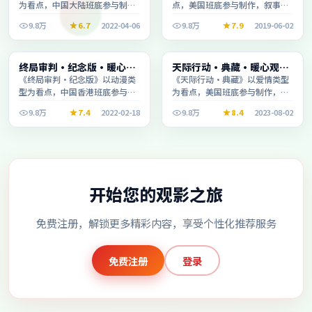
为看点，中国大陆班底参与制
点，美国班底参与制作，叙事完
作，叙事完整、节奏舒适，适合
整、节奏舒适，适合休闲时段观
9.8万
6.7
2022-04-06
9.8万
7.9
2019-06-02
休闲时段观看。
看。
电影
电影
终局审判·纪念版·暖心观
天际行动·典藏·暖心观影
2:44:23
1:44:47
影季口碑发酵持续升温
季口碑发酵持续升温
《终局审判·纪念版》以动漫类
《天际行动·典藏》以爱情类型
型为看点，中国香港班底参与制
为看点，美国班底参与制作，叙
作，叙事完整、节奏舒适，适合
事完整、节奏舒适，适合休闲时
9.8万
7.4
2022-02-18
9.8万
8.4
2023-08-02
休闲时段观看。
段观看。
开始您的观影之旅
免费注册，解锁更多精彩内容，享受个性化推荐服务
免费注册
登录