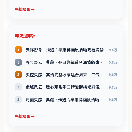
完整榜单 →
电视剧榜
天际密令·臻选片单推荐画质清晰观看流畅
1
9.8万
零号疑云·典藏·冬日典藏系列温情叙事引人入胜
2
9.8万
失控失序·高清完整收录适合周末一口气刷完
3
9.8万
危城风云·暖心观影季口碑发酵持续升温
4
9.8万
月面失序·典藏·臻选片单推荐画质清晰观看流畅
5
9.8万
完整榜单 →