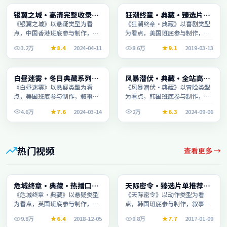
电视剧
动漫
银翼之城·高清完整收录适
狂潮终章·典藏·臻选片单
1:51:58
2:15:44
合周末一口气刷完
推荐画质清晰观看流畅
《银翼之城》以悬疑类型为看
《狂潮终章·典藏》以喜剧类型
点，中国香港班底参与制作，叙
为看点，美国班底参与制作，叙
事完整、节奏舒适，适合休闲时
事完整、节奏舒适，适合休闲时
3.2万
8.4
2024-04-11
8.6万
9.1
2019-03-13
段观看。
段观看。
动漫
电视剧
白昼迷雾·冬日典藏系列温
风暴潜伏·典藏·全站高分
2:44:30
1:46:01
情叙事引人入胜
推荐节奏紧凑值得追看
《白昼迷雾》以悬疑类型为看
《风暴潜伏·典藏》以冒险类型
点，美国班底参与制作，叙事完
为看点，韩国班底参与制作，叙
整、节奏舒适，适合休闲时段观
事完整、节奏舒适，适合休闲时
4.6万
7.6
2024-03-14
2万
6.3
2024-09-06
看。
段观看。
热门视频
查看更多 →
电影
电视剧
危城终章·典藏·热播口碑
天际密令·臻选片单推荐画
2:31:39
2:03:26
之作剧情扎实演技在线
质清晰观看流畅
《危城终章·典藏》以悬疑类型
《天际密令》以动作类型为看
为看点，英国班底参与制作，叙
点，韩国班底参与制作，叙事完
事完整、节奏舒适，适合休闲时
整、节奏舒适，适合休闲时段观
9.8万
6.4
2018-12-05
9.8万
7.7
2017-01-09
段观看。
看。