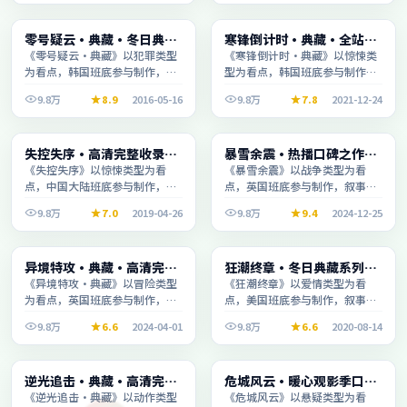
电视剧
动漫
零号疑云·典藏·冬日典藏
寒锋倒计时·典藏·全站高
1:44:06
2:07:49
系列温情叙事引人入胜
分推荐节奏紧凑值得追看
《零号疑云·典藏》以犯罪类型
《寒锋倒计时·典藏》以惊悚类
为看点，韩国班底参与制作，叙
型为看点，韩国班底参与制作，
事完整、节奏舒适，适合休闲时
叙事完整、节奏舒适，适合休闲
9.8万
8.9
2016-05-16
9.8万
7.8
2021-12-24
段观看。
时段观看。
电视剧
电影
失控失序·高清完整收录适
暴雪余震·热播口碑之作剧
1:37:10
2:41:39
合周末一口气刷完
情扎实演技在线
《失控失序》以惊悚类型为看
《暴雪余震》以战争类型为看
点，中国大陆班底参与制作，叙
点，英国班底参与制作，叙事完
事完整、节奏舒适，适合休闲时
整、节奏舒适，适合休闲时段观
9.8万
7.0
2019-04-26
9.8万
9.4
2024-12-25
段观看。
看。
电影
动漫
异境特攻·典藏·高清完整
狂潮终章·冬日典藏系列温
2:32:28
1:37:30
收录适合周末一口气刷完
情叙事引人入胜
《异境特攻·典藏》以冒险类型
《狂潮终章》以爱情类型为看
为看点，英国班底参与制作，叙
点，美国班底参与制作，叙事完
事完整、节奏舒适，适合休闲时
整、节奏舒适，适合休闲时段观
9.8万
6.6
2024-04-01
9.8万
6.6
2020-08-14
段观看。
看。
电影
电视剧
逆光追击·典藏·高清完整
危城风云·暖心观影季口碑
2:40:52
1:40:47
收录适合周末一口气刷完
发酵持续升温
《逆光追击·典藏》以动作类型
《危城风云》以悬疑类型为看